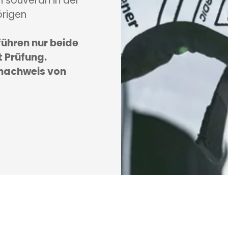
n souverän in der
örigen
 führen nur beide
t Prüfung.
snachweis von