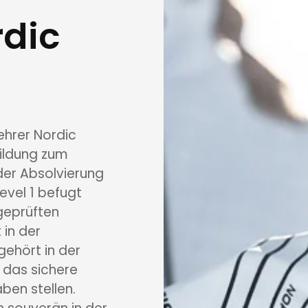
rdic
ehrer Nordic
sbildung zum
 der Absolvierung
Level 1 befugt
 geprüften
 in der
 gehört in der
 das sichere
ben stellen.