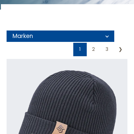
Marken
1
2
3
❯