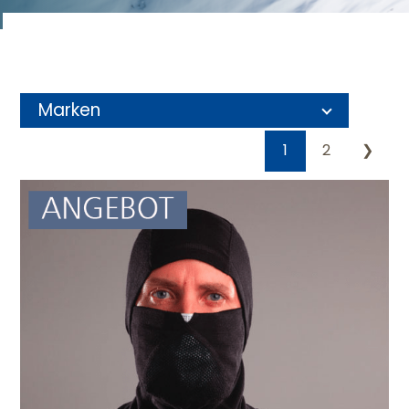
Marken
1
2
❯