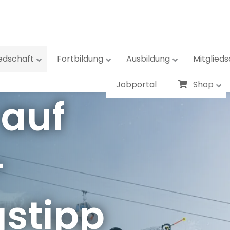
iedschaft
Fortbildung
Ausbildung
Mitglieds
Jobportal
Shop
 auf
–
stipp