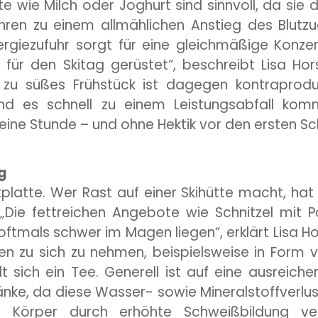
te wie Milch oder Joghurt sind sinnvoll, da si
hren zu einem allmählichen Anstieg des Blutz
rgiezufuhr sorgt für eine gleichmäßige Konzent
für den Skitag gerüstet“, beschreibt Lisa Horst
 zu süßes Frühstück ist dagegen kontraprodukt
d es schnell zu einem Leistungsabfall kom
ns eine Stunde – und ohne Hektik vor den erst
g
tplatte. Wer Rast auf einer Skihütte macht, ha
 „Die fettreichen Angebote wie Schnitzel mit
tmals schwer im Magen liegen“, erklärt Lisa Hor
ten zu sich zu nehmen, beispielsweise in Form 
sich ein Tee. Generell ist auf eine ausreiche
änke, da diese Wasser- sowie Mineralstoffverlu
 Körper durch erhöhte Schweißbildung ver