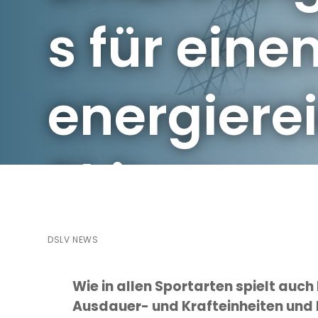
s für eine
energiere
Skitag
Startseite
//
DSLV News
//
Mit Power auf der Piste – Ernährungst
DSLV NEWS
Wie in allen Sportarten spielt auch
Ausdauer- und Krafteinheiten und b